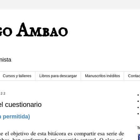
go Ambao
nista
Cursos y talleres
Libros para descargar
Manuscritos inéditos
Contac
022
l cuestionario
n permitida)
T
e el objetivo de esta bitácora es compartir esa serie de
mbos, han conformado mi recorrido autoral. O algo así.