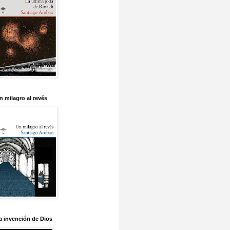
n milagro al revés
a invención de Dios