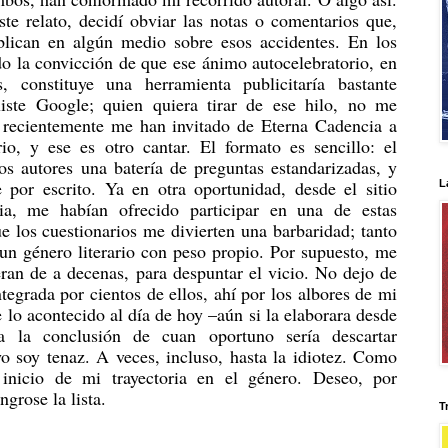
ste relato, decidí obviar las notas o comentarios que,
blican en algún medio sobre esos accidentes. En los
do la convicción de que ese ánimo autocelebratorio, en
 constituye una herramienta publicitaría bastante
iste Google; quien quiera tirar de ese hilo, no me
, recientemente me han invitado de Eterna Cadencia a
io, y ese es otro cantar. El formato es sencillo: el
tos autores una batería de preguntas estandarizadas, y
 por escrito. Ya en otra oportunidad, desde el sitio
L
ncia, me habían ofrecido participar en una de estas
e los cuestionarios me divierten una barbaridad; tanto
 un género literario con peso propio. Por supuesto, me
eran de a decenas, para despuntar el vicio. No dejo de
tegrada por cientos de ellos, ahí por los albores de mi
 lo acontecido al día de hoy –aún si la elaborara desde
ía la conclusión de cuan oportuno sería descartar
o soy tenaz. A veces, incluso, hasta la idiotez. Como
inicio de mi trayectoria en el género. Deseo, por
ngrose la lista.
T