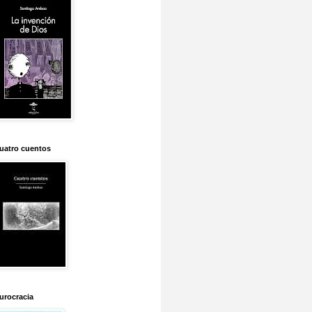
uatro cuentos
urocracia