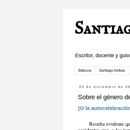
Santia
Escritor, docente y guio
Bitácora
Santiago Ambao
20 de diciembre de 2
Sobre el género de
(O la autocelebració
Resulta evidente qu
accidentes que, a los tu