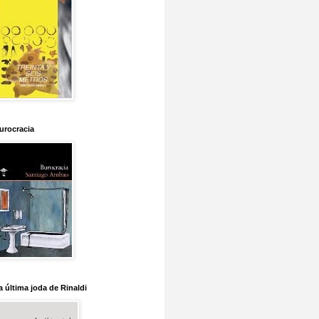
urocracia
a última joda de Rinaldi