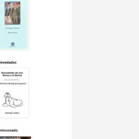
revedades
rrinconado