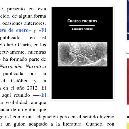
ue presento en esta
ecido, de alguna forma
 ocasiones anteriores.
eve de enero»
«El
y
ublicados en el
l diario Clarín, en los
ctivamente, mientras
L
»
ha formado parte de
Narración. Narrativa
l,
publicada por la
o el Católico y la
a en el año 2012. El
«El
s aquí reunido
—
ta visibilidad, aunque
uencia de un guion que
lgo así como una adaptación pero en el sentido inverso
T
cir un guion adaptado a la literatura. Cuando, con