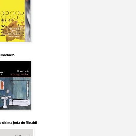
urocracia
a última joda de Rinaldi