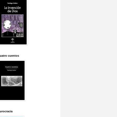
uatro cuentos
urocracia