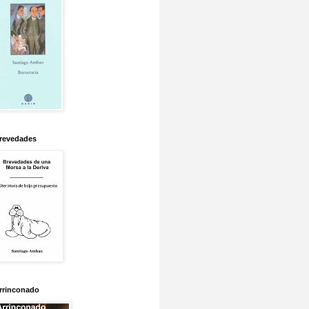
revedades
rrinconado