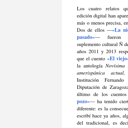
Los cuatro relatos q
edición digital han apar
más o menos precisa, en
«La ni
Dos de ellos —
pasado»
— fueron p
suplemento cultural Ñ de
años 2011 y 2013 respe
«El viejo
que el cuento
la antología
Novísima 
amerispánica actua
Institución Fernand
Diputación de Zaragoz
último de los cuento
pozo»
—
ha tenido cier
diferente: es la consec
escribí hace ya años, a
del tradicional, es de