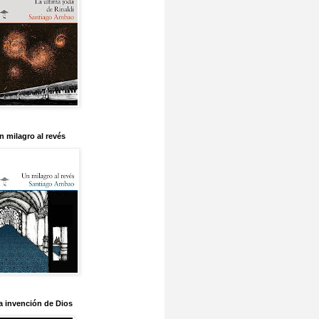
n milagro al revés
a invención de Dios